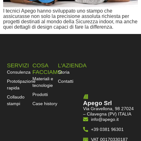
I tecnici Apego hanno sviluppato uno stampo che
assicurasse non solo la precisione assoluta richiesta per
progetti destinati al mondo della Sicurezza indoor, ma anche
quei dettagli di design capaci di fare la differenza.
SERVIZI
COSA
L'AZIENDA
FACCIAMO
Consulenza
Storia
Materiali e
Prototipazione
Contatti
tecnologie
rapida
Prodotti
Collaudo
Apego Srl
stampi
Case history
Via Gravellona, 98 27024
– Cilavegna (PV) ITALIA
info@apego.it
+39 0381 96301
VAT 00170330187